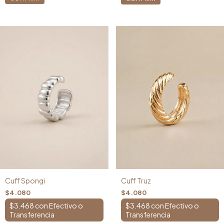
Cuff Spongi
Cuff Truz
$4.080
$4.080
$3.468
con
$3.468
con