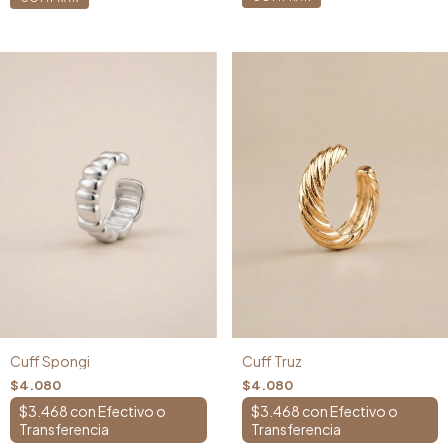
Cuff Spongi
Cuff Truz
$4.080
$4.080
$3.468
con
$3.468
con