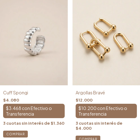
Cuff Spongi
Argollas Bravé
$4.080
$12.000
$3.468
con
$10.200
con
3
cuotas sin interés de
$1.360
3
cuotas sin interés de
$4.000