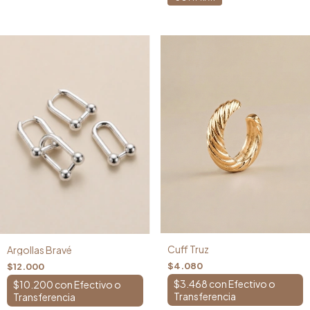
Cuff Truz
Argollas Bravé
$4.080
$12.000
$3.468
con
$10.200
con