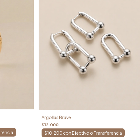
Argollas Bravé
$12.000
$10.200
con