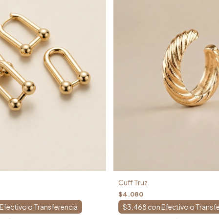
Cuff Truz
$4.080
$3.468
con