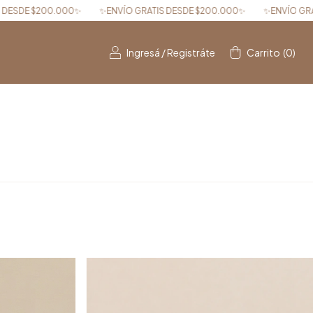
✨
✨ENVÍO GRATIS DESDE $200.000✨
✨ENVÍO GRATIS DESDE $200.
Ingresá
/
Registráte
Carrito
(
0
)