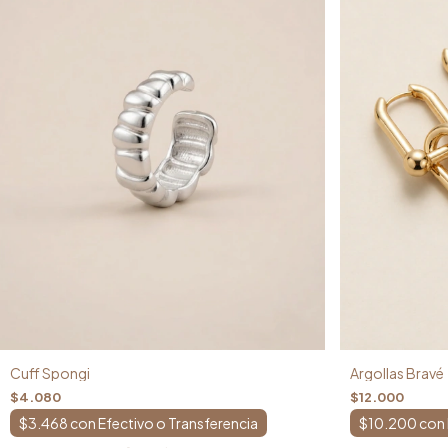
Cuff Spongi
Argollas Bravé
$4.080
$12.000
$3.468
con
$10.200
con