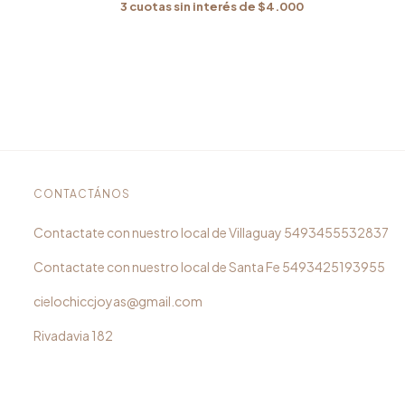
3
cuotas sin interés de
$4.000
CONTACTÁNOS
5493455532837
5493425193955
cielochiccjoyas@gmail.com
Rivadavia 182