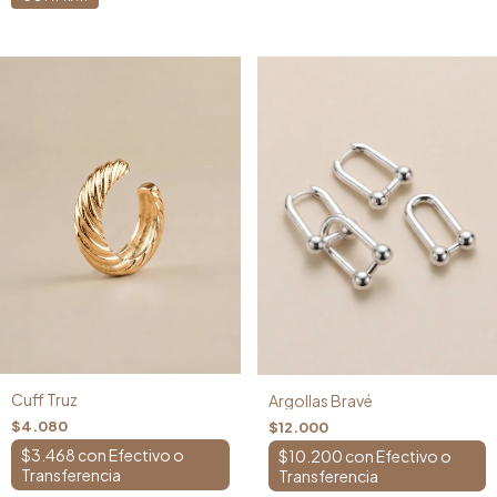
Cuff Truz
Argollas Bravé
$4.080
$12.000
$3.468
con
$10.200
con