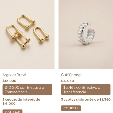
Cuff Spongi
Argollas Bravé
$4.080
$12.000
$3.468
con
$10.200
con
3
cuotas sin interés de
$1.360
3
cuotas sin interés de
$4.000