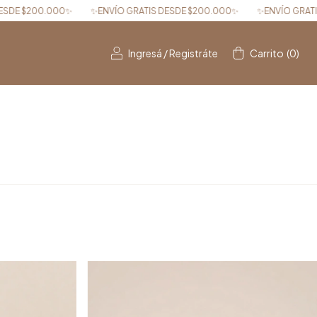
✨ENVÍO GRATIS DESDE $200.000✨
✨ENVÍO GRATIS DESDE $200.0
Ingresá
/
Registráte
Carrito
(
0
)