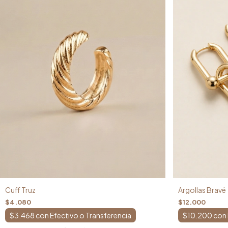
Argollas Bravé
Cuff Truz
$12.000
$4.080
$10.200
con
$3.468
con