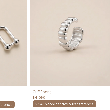
Cuff Spongi
$4.080
$3.468
con