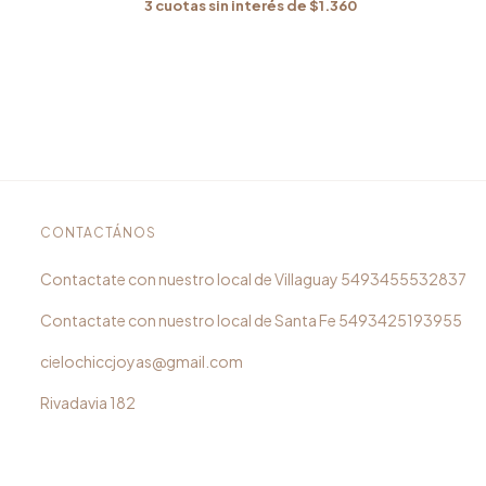
3
cuotas sin interés de
$1.360
CONTACTÁNOS
5493455532837
5493425193955
cielochiccjoyas@gmail.com
Rivadavia 182